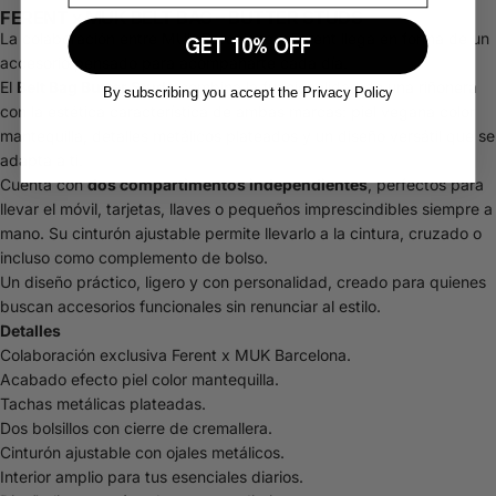
FERENT x MUK BELT BAG – BUTTER STUDS
La colaboración entre MUK Barcelona y Ferent llega en forma de un
GET 10% OFF
accesorio pensado para acompañarte cada día.
El
Belt Bag Butter Studs
combina la funcionalidad de una riñonera
By subscribing you accept the Privacy Policy
con la estética característica de ambas marcas: piel vegana color
mantequilla, detalles metálicos plateados y un diseño versátil que se
adapta a ti.
Cuenta con
dos compartimentos independientes
, perfectos para
llevar el móvil, tarjetas, llaves o pequeños imprescindibles siempre a
mano. Su cinturón ajustable permite llevarlo a la cintura, cruzado o
incluso como complemento de bolso.
Un diseño práctico, ligero y con personalidad, creado para quienes
buscan accesorios funcionales sin renunciar al estilo.
Detalles
Colaboración exclusiva Ferent x MUK Barcelona.
Acabado efecto piel color mantequilla.
Tachas metálicas plateadas.
Dos bolsillos con cierre de cremallera.
Cinturón ajustable con ojales metálicos.
Interior amplio para tus esenciales diarios.