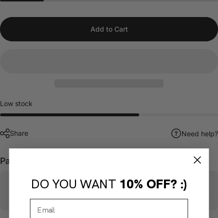
Add to Cart
Low stock
Share
Need help?
Pairs well with
DO YOU WANT
10% OFF? :)